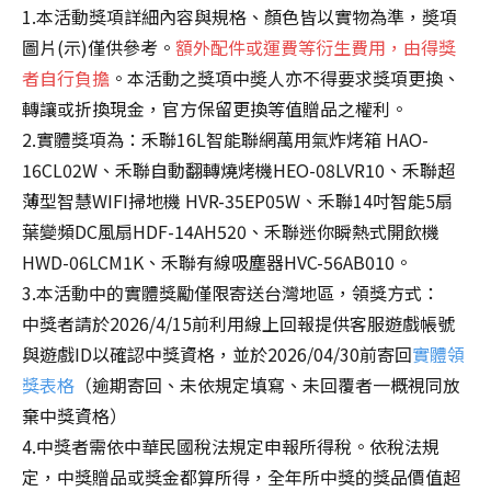
1.本活動獎項詳細內容與規格、顏色皆以實物為準，奬項
圖片(示)僅供參考。
額外配件或運費等衍生費用，由得獎
者自行負擔
。本活動之獎項中奬人亦不得要求獎項更換、
轉讓或折換現金，官方保留更換等值贈品之權利。
2.實體獎項為：禾聯16L智能聯網萬用氣炸烤箱 HAO-
16CL02W、禾聯自動翻轉燒烤機HEO-08LVR10、禾聯超
薄型智慧WIFI掃地機 HVR-35EP05W、禾聯14吋智能5扇
葉變頻DC風扇HDF-14AH520、禾聯迷你瞬熱式開飲機
HWD-06LCM1K、禾聯有線吸塵器HVC-56AB010。
3.本活動中的實體獎勵僅限寄送台灣地區，領獎方式：
中獎者請於2026/4/15前利用線上回報提供客服遊戲帳號
與遊戲ID以確認中獎資格，並於2026/04/30前寄回
實體領
獎表格
（逾期寄回、未依規定填寫、未回覆者一概視同放
棄中獎資格）
4.中獎者需依中華民國稅法規定申報所得稅。依稅法規
定，中獎贈品或獎金都算所得，全年所中獎的獎品價值超