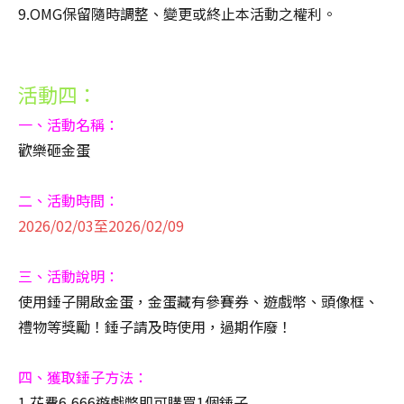
9.OMG保留隨時調整、變更或終止本活動之權利。
活動四：
一、活動名稱：
歡樂砸金蛋
二、活動時間：
2026/02/03至2026/02/09
三、活動說明：
使用錘子開啟金蛋，金蛋藏有參賽券、遊戲幣、頭像框、
禮物等獎勵！錘子請及時使用，過期作廢！
四、獲取錘子方法：
1.花費6,666遊戲幣即可購買1個錘子