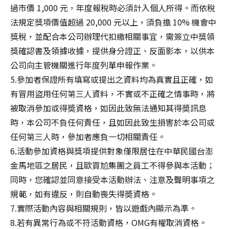
過市價 1,000 元，年度報稅時必須計入個人所得。而依稅
法規定獎項價值超過 20,000 元以上，須負擔 10% 機會中
獎稅，並配合本公司辦理代扣繳相關事宜，需簽立中獎領
獎確認書及領據收據，提供身分證正、反面影本，以供本
公司向主管機關進行年度列單申報作業。
5.參加者保證所有填寫或提出之資料均為真實且正確，如
有冒用盜用任何第三人資料，不實或不正確之情事時，將
被取消參加或得奬資格，如因此致無法通知其得奬訊息
時，本公司不負任何責任，且如因此致生損害於本公司或
任何第三人時，參加者應負一切相關責任。
6.活動參加資格與獎項提供對象僅限居住在中華民國台澎
金馬地區之居民，且歐買尬集團之員工不得參與本活動；
同時，您確認並同意接受本活動辦法、注意及聲明事項之
規範，如有違反，則自動喪失得奬資格。
7.實際活動內容與相關規則，皆以遊戲內顯示為準。
8.若有異常行為或不符活動資格，OMG有權取消資格。